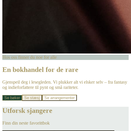
Hos oss finner du noe for alle
En bokhandel for de rare
Gjenspeil deg i lesegleden. Vi plukker alt vi elsker selv – fra fantasy
og indieforfattere til pynt og små rariteter.
Se bøker
Se stæsj
Se arrangementer
Utforsk sjangere
Finn din neste favorittbok