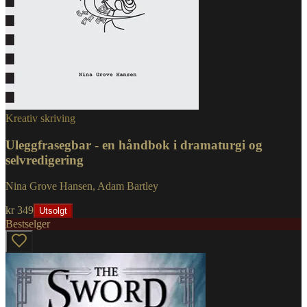
Kreativ skriving
Uleggfrasegbar - en håndbok i dramaturgi og
selvredigering
Nina Grove Hansen, Adam Bartley
kr 349
Utsolgt
Bestselger