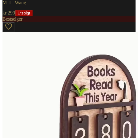
M. L. Wang
kr 299
Utsolgt
Bestselger