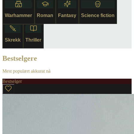
Warhammer
Roman
Fantasy
Science fiction
Skrekk
Thriller
Bestselgere
Mest populært akkurat nå
Bestselger