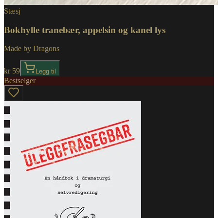
Stæsj
Bokhylle tranebær, appelsin og kanel lys
Made by Dragons
kr 59
Legg til
Bestselger