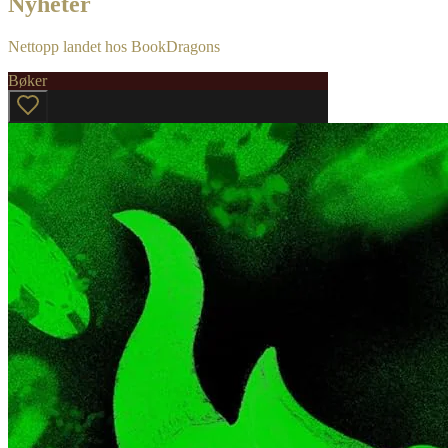
Nyheter
Nettopp landet hos BookDragons
Bøker