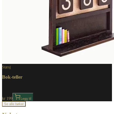
Stæsj
Bok-teller
kr 199
Legg til
Se alle bøker