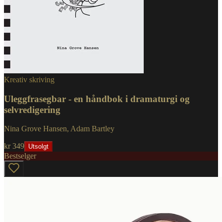
Kreativ skriving
Uleggfrasegbar - en håndbok i dramaturgi og
selvredigering
Nina Grove Hansen, Adam Bartley
kr 349
Utsolgt
Bestselger