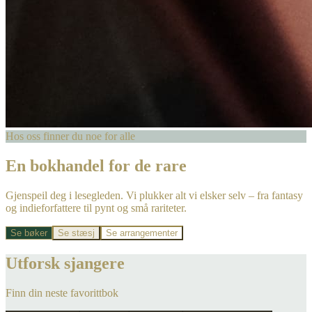
Hos oss finner du noe for alle
En bokhandel for de rare
Gjenspeil deg i lesegleden. Vi plukker alt vi elsker selv – fra fantasy
og indieforfattere til pynt og små rariteter.
Se bøker
Se stæsj
Se arrangementer
Utforsk sjangere
Finn din neste favorittbok