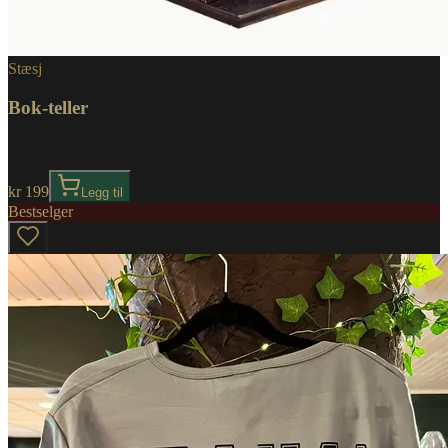
Stæsj
Bok-teller
kr 199
Legg til
Bestselger