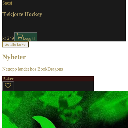
Stæsj
T-skjorte Hockey
kr 249
Legg til
Se alle bøker
Nyheter
Nettopp landet hos BookDragons
Bøker