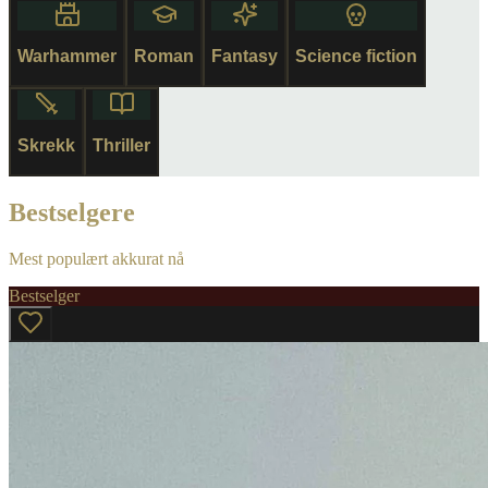
Warhammer
Roman
Fantasy
Science fiction
Skrekk
Thriller
Bestselgere
Mest populært akkurat nå
Bestselger