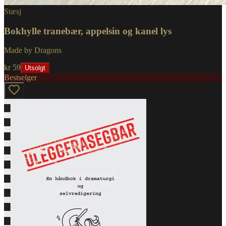
Stæsj
Bokhylle tranebær, appelsin og kanel lys
Made by Dragons
kr 59
Utsolgt
Bestselger