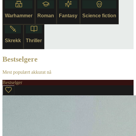
Warhammer
Roman
Fantasy
Science fiction
Skrekk
Thriller
Bestselgere
Mest populært akkurat nå
Bestselger