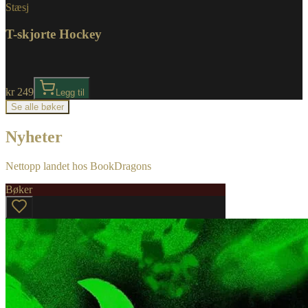
Stæsj
T-skjorte Hockey
kr 249
Legg til
Se alle bøker
Nyheter
Nettopp landet hos BookDragons
Bøker