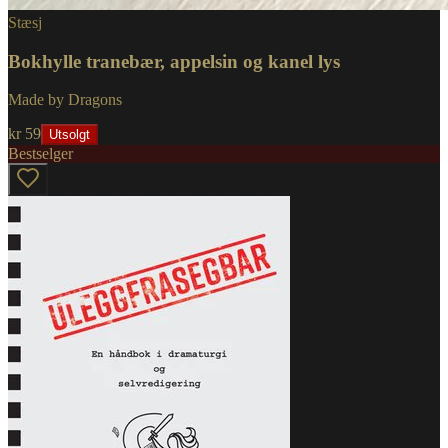
Stæsj
Bokhylle tranebær, appelsin og kanel lys
Made by Dragons
kr 59
Utsolgt
Bestselger