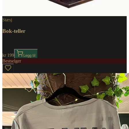
Stæsj
Bok-teller
kr 199
Legg til
Bestselger