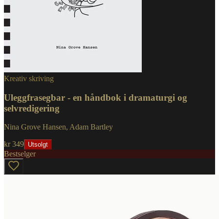
Kreativ skriving
Uleggfrasegbar - en håndbok i dramaturgi og
selvredigering
Nina Grove Hansen, Adam Bartley
kr 349
Utsolgt
Bestselger