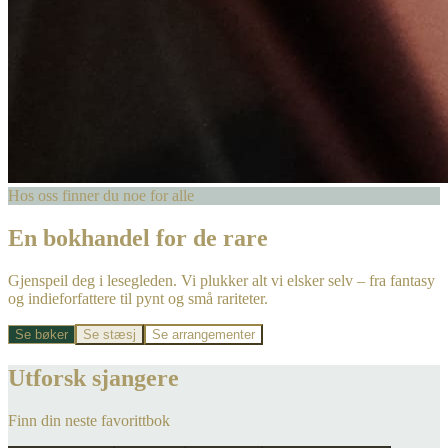
Hos oss finner du noe for alle
En bokhandel for de rare
Gjenspeil deg i lesegleden. Vi plukker alt vi elsker selv – fra fantasy
og indieforfattere til pynt og små rariteter.
Se bøker
Se stæsj
Se arrangementer
Utforsk sjangere
Finn din neste favorittbok